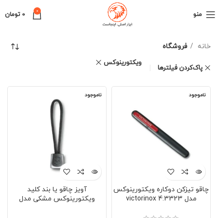
0
منو
0
تومان
خانه
فروشگاه
ویکتورینوکس
پاک‌کردن فیلترها
ناموجود
ناموجود
چاقو تیزکن دوکاره ویکتورینوکس
آویز چاقو یا بند کلید
مدل victorinox 4.3323
ویکتورینوکس مشکی مدل
VICTORINOX 4.1824