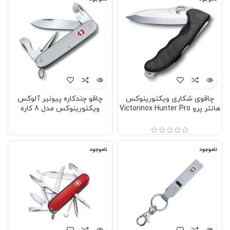
چاقوی شکاری ویکتورینوکس
چاقو چندکاره پیونیر آلوکس
هانتر پرو Victorinox Hunter Pro
ویکتورینوکس مدل 8 کاره
VICTORINOX 0.‎8201.‎26
0.9411.m3
ناموجود
ناموجود