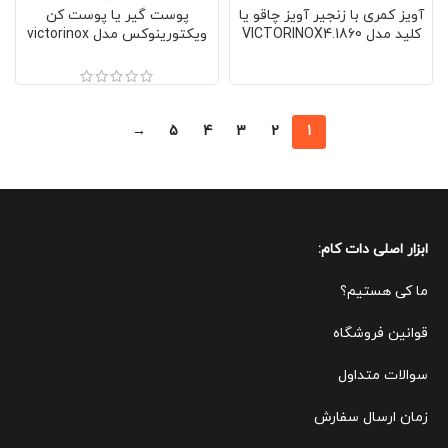
آویز کمری با زنجیر آویز چاقو یا
پوست گیر یا پوست کن
کلید مدل VICTORINOX4.1860
ویکتورینوکس مدل victorinox
7.6079 سوئیس مشکی
→
5
4
3
2
1
ابزار اصلی دات کام:
ما کی هستیم؟
قوانین ف
روشگاه
سوالات متداول
زمان ارسال سفارش