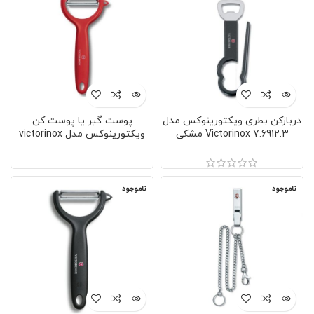
دربازکن بطری ویکتورینوکس مدل
پوست گیر یا پوست کن
Victorinox 7.6912.3 مشکی
ویکتورینوکس مدل victorinox
7.6079.1 سوئیس قرمز
ناموجود
ناموجود