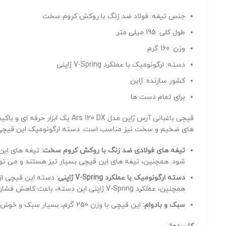
جنس تیغه: فولاد ضد زنگ با روکش کروم سخت
طول کلی: 195 میلی متر
وزن: 160 گرم
دسته: ارگونومیک با عملکرد V-Spring ژاپنی
کشور سازنده: ژاپن
برای تمام دست ها
قیچی باغبانی آرس ژاپن مدل X
های ضخیم و سخت نیز مناسب است. دسته ارگونومیک این قیچی با عملکرد V-Spring ژاپنی، استفاده از آن را برای مدت طولانی 
تیغه های فولادی ضد زنگ با روکش کروم سخت:
تیغه های این 
شود. همچنین، تیغه های این قیچی بسیار تیز هستند و می توا
دسته ارگونومیک با عملکرد V-Spring ژاپنی:
دسته این قیچی از 
همچنین، عملکرد V-Spring ژاپنی این دسته، باعث کاهش فشار وارده به دستان کاربر می شود.
سبک و بادوام:
این قیچی با وزن 250 گرم، بسیار سبک و خوش دست است. همچنین، این قیچی با طراحی و ساخت دقیق، بسیار بادوام و مقاوم است.