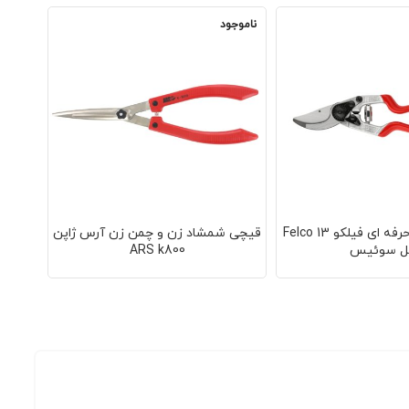
ناموجود
ناموجو
قیچی باغبانی حرفه ای فیلکو 13 Felco
قیچی شمشاد زن و چمن زن آرس ژاپن
قیچی باغبا
ل سوئیس
ARS k800