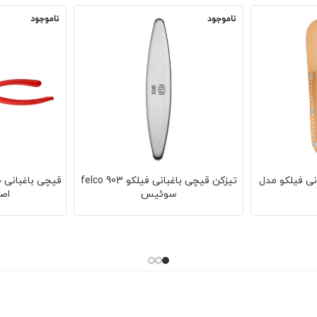
ناموجود
ناموجود
ی فیلکو مدل
تیزکن قیچی باغبانی فیلکو 903 felco
سوئیس
اص