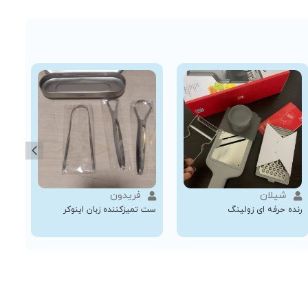
شیلان
فریدون
رنده حرفه ای زولینگ
ست تمیزکننده زبان اینوکر
چاقوی 21 کا