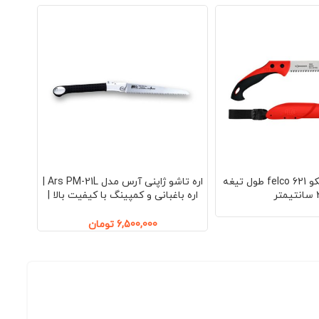
ناموجو
اره باغبانی فیلکو 621 felco طول تیغه
اره تاشو ژاپنی آرس مدل Ars PM-21L |
تیغه 
تر
اره باغبانی و کمپینگ با کیفیت بالا |
MADE IN JAPAN
6,500,000
تومان