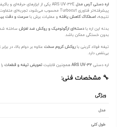
اره دستی آرس مدل
UV-32E یکی از ابزارهای حرفه‌ای و باکیفیت ساخت
ARS
پیشرفته‌تر فناوری Turbocut محسوب می‌شود، تجربه‌ای متفاوت از برش را ارائه می‌دهد. طراحی خاص دندانه‌ها باعث می‌شود
نتیجه،
اصطکاک کاهش یافته
و عملیات برش با
سرعت و دقت بیش
بدنه این اره با
دسته‌ای ارگونومیک و روکش ضد لغزش
ساخته شده 
بدون خستگی ممکن باشد.
تیغه فولاد کربنی با
روکش کروم سخت
علاوه بر دوام بالا، در برا
بی‌نقص دارد.
اره دستی
ARS UV-32
همچنین قابلیت
تعویض تیغه و قطعات
را 
🔧
مشخصات فنی:
ویژگی
مدل
طول کلی