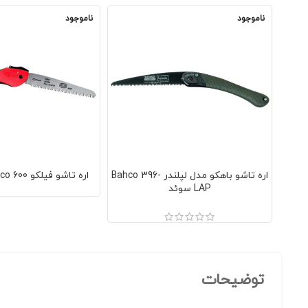
ناموجود
ناموجود
اره تاشو باهکو مدل لپلندر Bahco 396-
اره تاشو فیلکو 600 felco سامورایی
LAP سوئد
توضیحات