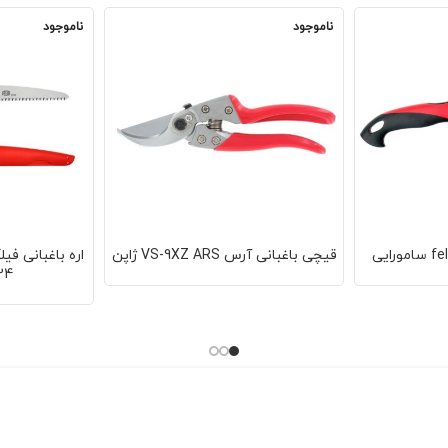
ناموجود
ناموجود
قیچی باغبانی آرس VS-9XZ ARS ژاپن
24 سانتیم