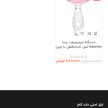
دستگاه مینورلیفت برند
baionex اصل: خداحافظی با چین
و چروک بدون جراحی (صورت و
گردن)
7,700,000
تومان
8,000,000
تومان
ابزار اصلی دات کام: