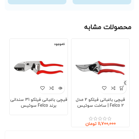
محصولات مشابه
ناموجود
نا
قیچی باغبانی فیلکو 2 مدل
قیچی باغبانی فیلکو 31 سندانی
Felco 2 | ساخت سوئیس
برند Felco سوئیس
مخص
Made in Swiss | ضمانت
اصالت مادام‌العمر
11,700,000
تومان