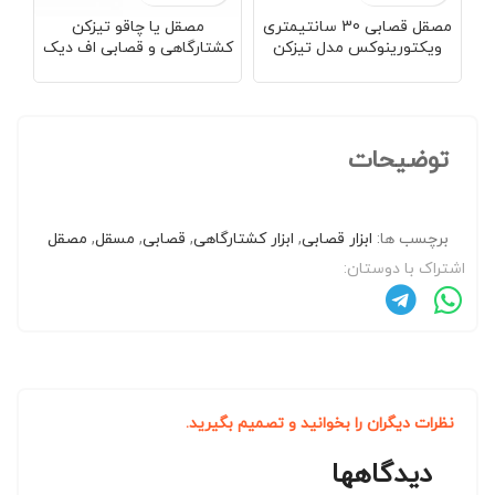
مصقل قصابی 30 سانتیمتری
مصقل یا چاقو تیزکن
مصق
ویکتورینوکس مدل تیزکن
کشتارگاهی و قصابی اف دیک
آلمان
چاقوی VICTORINOX 7.8517
آلمان مدل F.Dick 7.5983.30
توضیحات
برچسب ها:
ابزار قصابی
,
ابزار کشتارگاهی
,
قصابی
,
مسقل
,
مصقل
اشتراک با دوستان:
نظرات دیگران را بخوانید و تصمیم بگیرید.
دیدگاهها