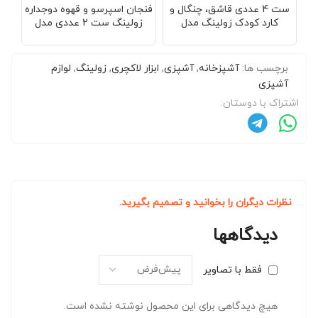
ست 4 عددی قاشق، چنگال و
فنجان اسپرسو و قهوه دوجداره
ف
کارد کودک زولینگ مدل
زولینگ ست 2 عددی مدل
zwilling sorrento
Zwilling Ritter Eckbert
برچسب ها:
آشپزخانه
,
آشپزی
,
ابزار لاکچری
,
زولینگ
,
لوازم
آشپزی
اشتراک با دوستان:
نظرات دیگران را بخوانید و تصمیم بگیرید.
دیدگاهها
فقط با تصاویر
هیچ دیدگاهی برای این محصول نوشته نشده است.