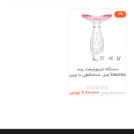
-4%
دستگاه مینورلیفت برند
baionex اصل: خداحافظی با چین
و چروک بدون جراحی (صورت و
گردن)
7,700,000
تومان
8,000,000
تومان