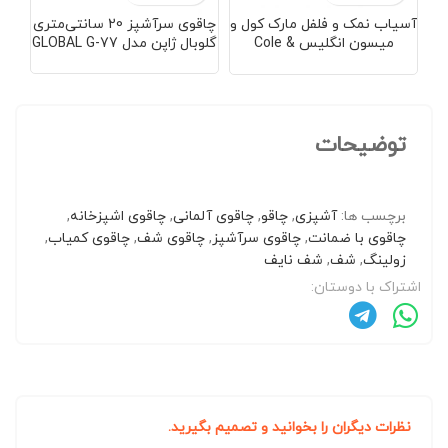
آسیاب نمک و فلفل مارک کول و
چاقوی سرآشپز 20 سانتی‌متری
چا
میسون انگلیس Cole &
گلوبال ژاپن مدل GLOBAL G-77
Mason Windsor Black
توضیحات
برچسب ها:
آشپزی
,
چاقو
,
چاقوی آلمانی
,
چاقوی اشپزخانه
,
چاقوی با ضمانت
,
چاقوی سرآشپز
,
چاقوی شف
,
چاقوی کمیاب
,
زولینگ
,
شف
,
شف نایف
اشتراک با دوستان:
نظرات دیگران را بخوانید و تصمیم بگیرید.