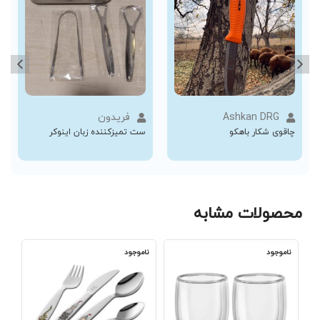
Ashkan DRG
فریدون
چاقوی شکار باهکو
ست تمیزکننده زبان اینوکر
محصولات مشابه
ناموجود
ناموجود
نا