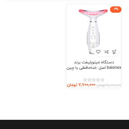
-4%
دستگاه مینورلیفت برند
baionex اصل: خداحافظی با چین
و چروک بدون جراحی (صورت و
گردن)
7,700,000
تومان
8,000,000
تومان