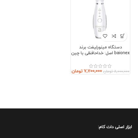
دستگاه مینورلیفت برند
baionex اصل: خداحافظی با چین
و چروک بدون جراحی (صورت و
گردن)
7,700,000
تومان
8,000,000
تومان
ابزار اصلی دات کام: