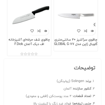
چاقوی سرآشپز 20 سانتی‌متری
چاقوی شف حرفه‌ای آشپزخانه
مصق
گلوبال ژاپن مدل GLOBAL G-77
اف دیک آلمان F.Dick
آلمان
8.5442.18
توضیحات
برند:
Solingen (زولینگن)
کشور سازنده:
آلمان
تعداد قطعات:
۲ عدد پوست‌کن (افقی و عمودی)
جنس تیغه‌ها:
فولاد ضد زنگ با کیفیت بالا