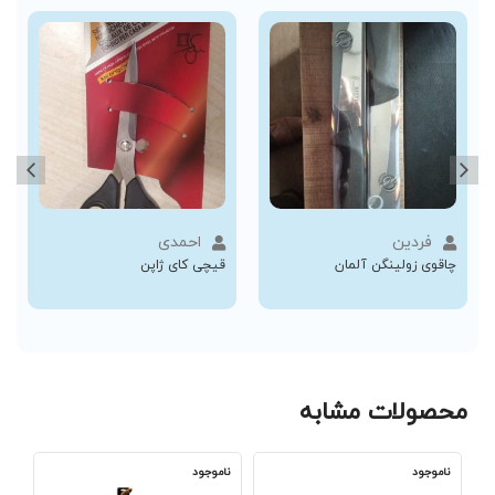
فردین
احمدی
چاقوی زولینگن آلمان
قیچی کای ژاپن
محصولات مشابه
ناموجود
ناموجود
نا