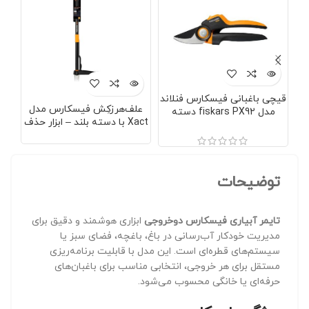
قیچی باغبانی فیسکارس فنلاند
علف‌هرز‌کِش فیسکارس مدل
مدل fiskars PX92 دسته
Xact با دسته بلند – ابزار حذف
تیز
چرخان
ریشه‌ای علف هرز با ضمانت
اصالت
توضیحات
تایمر آبیاری فیسکارس دوخروجی
ابزاری هوشمند و دقیق برای
مدیریت خودکار آب‌رسانی در باغ، باغچه، فضای سبز یا
سیستم‌های قطره‌ای است. این مدل با قابلیت برنامه‌ریزی
مستقل برای هر خروجی، انتخابی مناسب برای باغبان‌های
حرفه‌ای یا خانگی محسوب می‌شود.