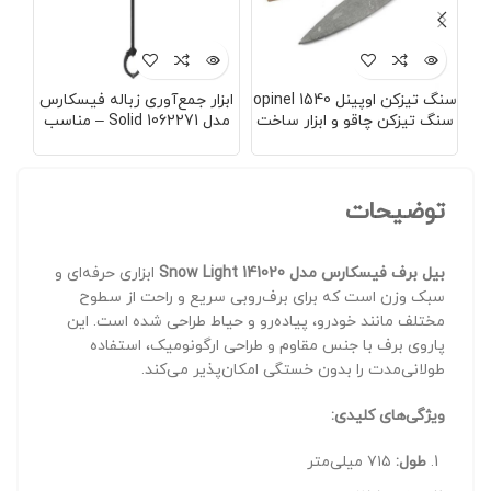
سنگ تیزکن اوپینل opinel 1540
ابزار جمع‌آوری زباله فیسکارس
سنگ تیزکن چاقو و ابزار ساخت
مدل Solid 1062271 – مناسب
فرانسه
برای جمع‌آوری برگ، شاخه و
منا
زباله‌های خشک با طراحی
ارگونومیک
توضیحات
بیل برف فیسکارس مدل 141020 Snow Light
ابزاری حرفه‌ای و
سبک وزن است که برای برف‌روبی سریع و راحت از سطوح
مختلف مانند خودرو، پیاده‌رو و حیاط طراحی شده است. این
پاروی برف با جنس مقاوم و طراحی ارگونومیک، استفاده
طولانی‌مدت را بدون خستگی امکان‌پذیر می‌کند.
ویژگی‌های کلیدی:
طول:
۷۱۵ میلی‌متر