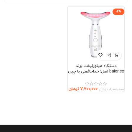
-4%
دستگاه مینورلیفت برند
baionex اصل: خداحافظی با چین
و چروک بدون جراحی (صورت و
گردن)
7,700,000
تومان
8,000,000
تومان