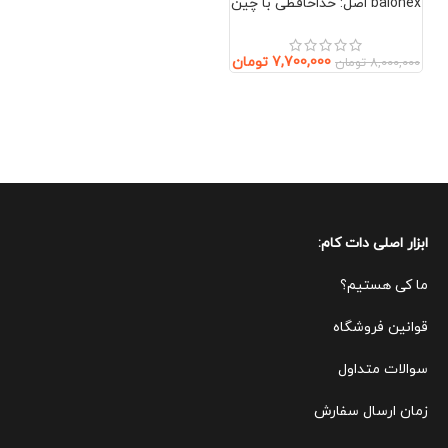
baionex اصل: خداحافظی با چین
و چروک بدون جراحی (صورت و
گردن)
7,700,000
تومان
8,000,000
تومان
ابزار اصلی دات کام:
ما کی هستیم؟
قوانین ف
روشگاه
سوالات متداول
زمان ارسال سفارش