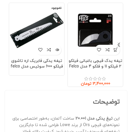
ناموجود
تیغه یدک قیچی باغبانی فیلکو
تیغه یدکی فابریک اره تاشوی
2 فیلکو 11 و فلکو 4 مدل Felco
فیلکو 600 سوئیس مدل felco
600/3
2/3
3,400,000
تومان
توضیحات
این
تیغ یدکی مدل 20.001
ساخت آلمان، به‌طور اختصاصی برای
نمونه‌های قیچی Ors از برند Lowe طراحی شده تا جایگزین
تیغه‌های فرسوده یا آسیب‌دیده شود. کیفیت بالای فولاد