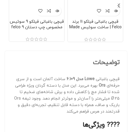
قیچی باغبانی فیلکو 11 برند
قیچی باغبانی فیلکو 9 سوئیس
قی
Felco | ساخت سوئیس Made
مخصوص چپ دستان felco 9
in Swiss | ضمانت اصالت
مادام‌العمر
توضیحات
قیچی باغبانی
Lowe مدل 6.109
ساخت آلمان است و از سری
حرفه‌ای
Ors
بهره می‌برد. این مدل با دسته گردان ویژه طراحی
شده تا فشار مچ را کاهش داده و برش شاخه‌های ضخیم تا
Ø ۲۵ میلی‌متر را آسان‌تر و موثرتر انجام دهد. وجود تیغه Ors
باریک و صاف، همراه با دسته قابل تنظیم، تجربه‌ای دقیق و
قدرتمند در هرس فراهم می‌کند
????️ ویژگی‌ها