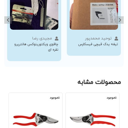
توحید محمدپور
مجیدی رضا
تیغه یدک قیچی فیسکارس
چاقوی ویکتورینوکس هانترپرو
نقره ای
محصولات مشابه
ناموجود
ناموجود
نا