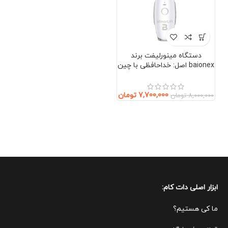
دستگاه مینورلیفت برند
baionex اصل: خداحافظی با چین
و چروک بدون جراحی (صورت و
گردن)
7,700,000
تومان
8,000,000
تومان
ابزار اصلی دات کام:
ما کی هستیم؟