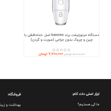
دستگاه مینورلیفت برند baionex اصل: خداحافظی با
چین و چروک بدون جراحی (صورت و گردن)
7,700,000
تومان
8,000,000
تومان
ابزار اصلی دات کام:
فروشگاه:
ما کی هستیم؟
بهداشت و زیبا