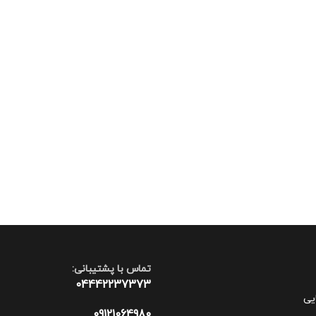
تماس با پشتیبانی:
04442237373
یی
09121064980