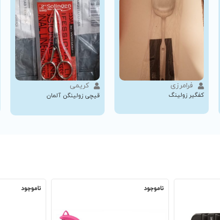
فرامرزی
کریمی
کفگیر زولینگ
قیچی زولینگن آلمان
ناموجود
ناموجود