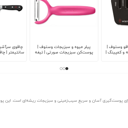
قو وستوف |
پیلر میوه و سبزیجات وستوف |
 و کمپینگ |
پوست‌کن سبزیجات صورتی | تیغه
سانتیمتر | چاق
ب برای انواع
فولادی ضدزنگ | طراحی ارگونومیک |
تیغه فولادی ض
الا
مقاوم در برابر زنگ‌زدگی | کیفیت حرفه‌ای
تعادل ع
ای پوست‌گیری آسان و سریع سیب‌زمینی و سبزیجات ریشه‌ای است. این پوست‌