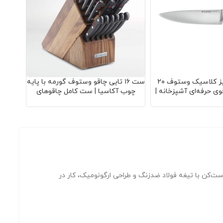
چاقوی سرآشپز کلاسیک وستوف ۲۰
ست ۱۶ تایی چاقو وستوف گورمه با پایه
پیلر 
وی حرفه‌ای آشپزخانه |
چوب آکاسیا | ست کامل چاقوهای
آشپزخ
دزنگ | دسته سه‌تکه |
آشپزخانه | تیغه فولاد کربن بالا | شامل
فولاد
الی | دوام بالا
چاقوهای چندکاره و لوازم جانبی | کیفیت
بر
حرفه‌ای | دوام طولانی مدت
کن با تیغه فولاد ضدزنگ و طراحی ارگونومیک، کار در