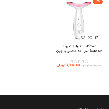
-4%
دستگاه مینورلیفت برند
baionex اصل: خداحافظی با چین
و چروک بدون جراحی (صورت و
گردن)
7,700,000
تومان
8,000,000
تومان