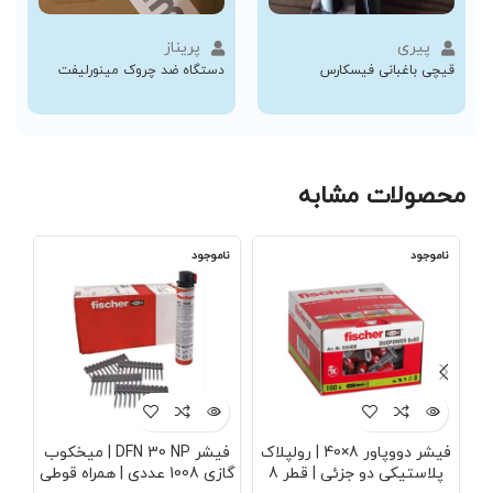
پیری
پریناز
قیچی باغبانی فیسکارس
دستگاه ضد چروک مینورلیفت
محصولات مشابه
ناموجود
ناموجود
نا
فیشر دووپاور 8×40 | رولپلاک
فیشر DFN 30 NP | میخکوب
پلاستیکی دو جزئی | قطر 8
گازی 1008 عددی | همراه قوطی