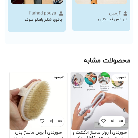
آرمین
Farhad pouya
تبر داس فیسکارس
چاقوی شکار باهکو سوئد
محصولات مشابه
ناموجود
ناموجود
نا
سورندی | رولر ماساژ انگشت و
سورندی | برس ماساژ بدن