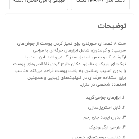
دست مدل MA-107 | غلتک
طبیعی با موی خالص | دسته
چش
پلاستیکی | کاهش استرس و
چوبی | ضد سلولیت | برس
ک
درد مفاصل | ابزار ماساژور
خشک بدن | مناسب پیلینگ و
های
حرفه‌ای | مناسب فیزیوتراپی و
ماساژ | کاهش چاقی و ترک
پ
استفاده خانگی | ریلکس‌کننده
پوستی | مدل AF-103
توضیحات
عضلات
ست ۸ قطعه‌ای سورندی برای تمیز کردن پوست از جوش‌های
سرسیاه و کومدون، شامل ابزارهای حرفه‌ای با طراحی
ارگونومیک و جنس استیل ضدزنگ می‌باشد. این ست با
نوک‌های باریک و دقیق، امکان خارج کردن ناخالصی‌های پوست
را بدون آسیب رساندن به بافت پوست فراهم می‌کند. مناسب
برای استفاده حرفه‌ای در کلینیک‌های زیبایی و همچنین
استفاده شخصی در منزل.
ابزارهای جراحی‌گرید
قابل استریل‌سازی
بدون ایجاد جای زخم
طراحی ارگونومیک
مناسب پوست‌های حساس