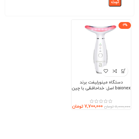
-4%
دستگاه مینورلیفت برند
baionex اصل: خداحافظی با چین
و چروک بدون جراحی (صورت و
گردن)
7,700,000
تومان
8,000,000
تومان