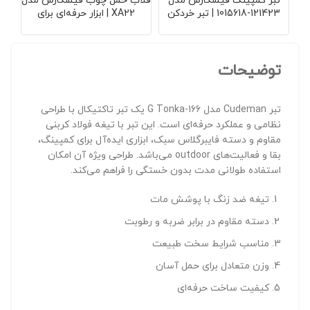
تبر کمپینگ فیسکارس مدل
قلاب حمل چوب فیسکارس مدل
چ
121423-1015618 | تبر خردکن
XA22 | ابزار حرفه‌ای برای
چوب با دسته فایبرگلاس | تیغه
جابجایی هیزم | قلاب فولادی
چا
فولادی با پوشش ضدزنگ | طول
مقاوم | دسته چوبی | طول 60
36 سانتی‌متر | وزن 600 گرم |
سانتی‌متر | مناسب کارهای
کربن 
مناسب هیزم شکنی و کمپینگ
سنگین باغبانی و کمپینگ
توضیحات
تبر Cudeman مدل 166-G Tonka یک تبر تاکتیکال با طراحی
نظامی و عملکرد حرفه‌ای است. این تبر با تیغه فولاد کربنی
مقاوم و دسته فایبرگلاس سبک، ابزاری ایده‌آل برای کمپینگ،
بقا و فعالیت‌های outdoor می‌باشد. طراحی ویژه آن امکان
استفاده طولانی مدت بدون خستگی را فراهم می‌کند.
تیغه ضد زنگ با پوشش مات
دسته مقاوم در برابر ضربه و رطوبت
مناسب شرایط سخت طبیعت
وزن متعادل برای حمل آسان
کیفیت ساخت حرفه‌ای