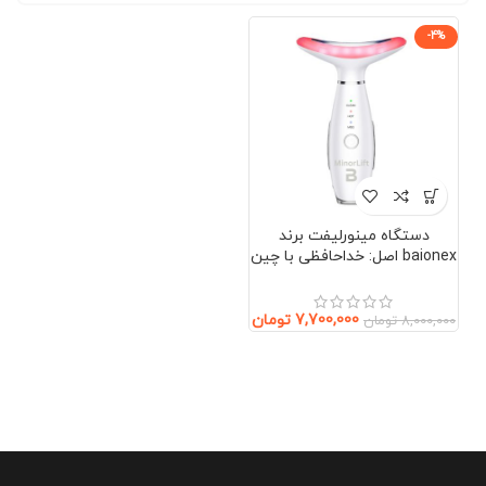
-4%
دستگاه مینورلیفت برند
baionex اصل: خداحافظی با چین
و چروک بدون جراحی (صورت و
گردن)
7,700,000
تومان
8,000,000
تومان