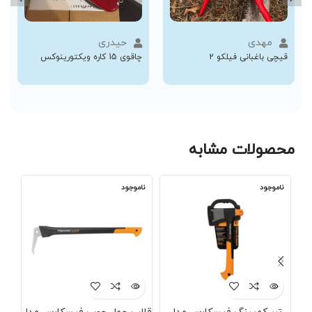
مهدی
حیدری
قیچی باغبانی فیلکو 2
چاقوی 15 کاره ویکتورینوکس
محصولات مشابه
ناموجود
ناموجود
نا