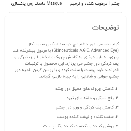
چشم | مرطوب کننده و ترمیم
Masque ماسک رس پاکسازی
و 
کننده دور چشم برای پوست
پوست | پاکسازی عمقی منافذ |
های حساس و نازک | فاقد عطر و
کاهش چربی اضافه پوست |
محا
پارابن | فرمول ملایم و غیر
مناسب پوست های چرب و
| 
محرک | 14 گرم
مستعد آکنه | 60 میلی لیتر
توضیحات
کرم تخصصی دور چشم ایج ادونسد اسکین سیوتیکال
(Skinceuticals A.G.E. Advanced Eye) با فرمول پیشرفته ضد
پیری، به طور موثری به کاهش چروک ها، خطوط ریز، تیرگی و
پف کردگی دور چشم می پردازد. این محصول با ترکیبات
قدرتمند خود پوست را سفت کرده و با روشن کردن ناحیه دور
چشم، جوانی و شادابی را به چهره بازمی گرداند.
کاهش چروک های عمیق دور چشم
رفع تیرگی و حلقه های تیره
کاهش پف کردگی و ورم دور چشم
سفت کننده و لیفت کننده پوست
روشن کننده و یکدست کننده رنگ پوست