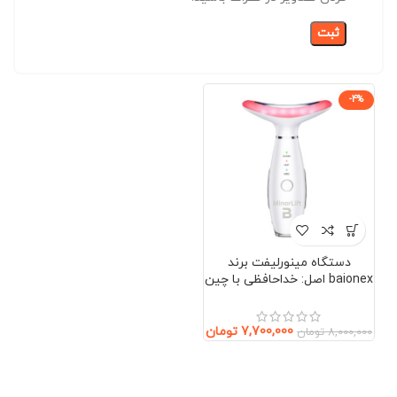
-4%
دستگاه مینورلیفت برند
baionex اصل: خداحافظی با چین
و چروک بدون جراحی (صورت و
گردن)
7,700,000
تومان
8,000,000
تومان