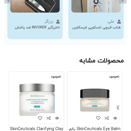
علی
برزگر
طناب قیچی تلسکوپی فیسکارس
ناخن‌گیر INVOKER ضد پاشش
محصولات مشابه
ناموجود
ناموجود
نا
SkinCeuticals Eye Balm بالم
SkinCeuticals Clarifying Clay
کرم