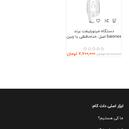
دستگاه مینورلیفت برند
baionex اصل: خداحافظی با چین
و چروک بدون جراحی (صورت و
گردن)
7,700,000
تومان
8,000,000
تومان
ابزار اصلی دات کام:
ما کی هستیم؟