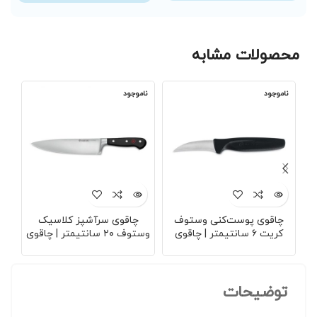
محصولات مشابه
ناموجود
ناموجود
نا
چاقوی پوست‌کنی وستوف
چاقوی سرآشپز کلاسیک
کریت ۶ سانتیمتر | چاقوی
وستوف ۲۰ سانتیمتر | چاقوی
آشپزخانه مشکی | تیغه فولادی
حرفه‌ای آشپزخانه | تیغه
مجم
ضدزنگ | دسته ارگونومیک |
فولادی ضدزنگ | دسته سه‌تکه
طر
وزن سبک | مناسب
| تعادل عالی | دوام بالا
سط
پوست‌گیری دقیق
خاص
توضیحات