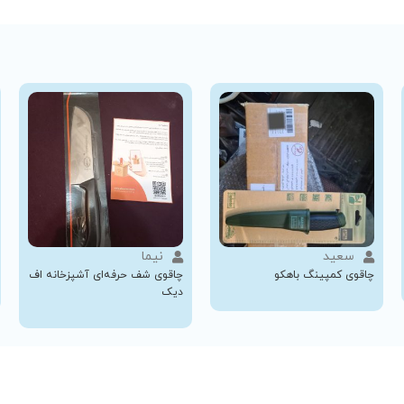
سعید
نیما
چاقوی کمپینگ باهکو
چاقوی شف حرفه‌ای آشپزخانه اف
دیک