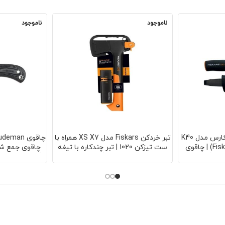
ناموجود
ناموجود
چاقوی چندمنظوره فیسکارس مدل K40
تبر خردکن Fiskars مدل XS X7 همراه با
(Fiskars K40 Utility Knife) | چاقوی
ست تیزکن 1020 | تبر چندکاره با تیغه
چاقوی جمع شون
ضدزنگ | دسته
فولادی | دسته فیبرگلاس مقاوم |
زنگ | طراحی منح
پلاستیکی مقاوم | طول تیغه 10
مناسب هیزم شکنی و کمپینگ | ست
ی روزمره | وزن
کامل با ابزار تیزکن
ساخ