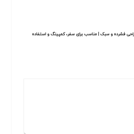
ازکن بطری | مجهز به چاقوی دندانه‌دار | طراحی فشرده و سبک | مناسب برای سفر، کمپینگ و استفاده