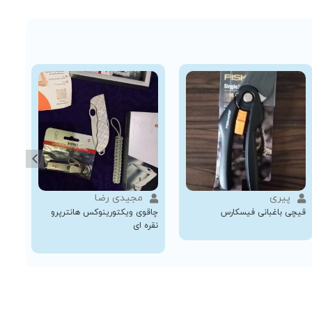
پیری
مجیدی رضا
قیچی باغبانی فیسکارس
چاقوی ویکتورینوکس هانترپرو
ست 
نقره ای