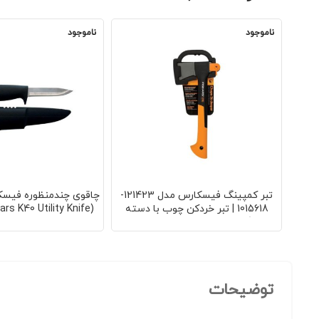
ناموجود
ناموجود
تبر کمپینگ فیسکارس مدل 121423-
1015618 | تبر خردکن چوب با دسته
فایبرگلاس | تیغه فولادی با پوشش
عمومی با تیغه فولادی 
ضدزنگ | طول 36 سانتی‌متر | وزن 600
گرم | مناسب هیزم شکنی و کمپینگ
سانتی‌متر | مناسب کارها
120 گرم
توضیحات