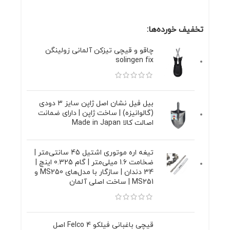
تخفیف خورده‌ها:
چاقو و قیچی تیزکن آلمانی زولینگن
solingen fix
بیل فیل نشان اصل ژاپن سایز ۳ دودی
(گالوانیزه) | ساخت ژاپن | دارای ضمانت
اصالت کالا Made in Japan
تیغه اره موتوری اشتیل 45 سانتی‌متر |
ضخامت 1.6 میلی‌متر | گام 0.325 اینچ |
34 دندان | سازگار با مدل‌های MS250 و
MS251 | ساخت اصلی آلمان
قیچی باغبانی فیلکو 4 Felco اصل