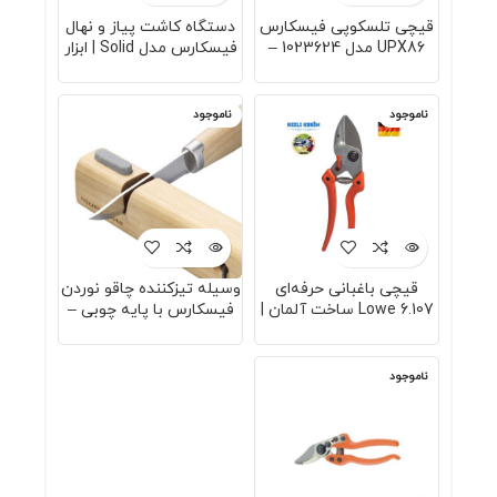
قیچی تلسکوپی فیسکارس
دستگاه کاشت پیاز و نهال
UPX86 مدل 1023624 –
فیسکارس مدل Solid | ابزار
طراحی ارگونومیک با قابلیت
باغبانی حرفه‌ای | مناسب
تنظیم طول و زاویه برای
کاشت سریع و یکنواخت |
برش آسان و دقیق با
طراحی ارگونومیک | جنس
ناموجود
ناموجود
ضمانت اصالت
آلومینیوم با دوام
قیچی باغبانی حرفه‌ای
وسیله تیزکننده چاقو نوردن
Lowe 6.107 ساخت آلمان |
فیسکارس با پایه چوبی –
مدل Ors با تیغه کمانی و
دستگاه تیزکن حرفه‌ای چاقو
طول ۲۰ سانتی‌متر برای
و تبر با طراحی فنلاندی و
هرس شاخه‌های متوسط و
کیفیت بالا برای
ناموجود
ضخیم
آشپزخانه‌های حرفه‌ای