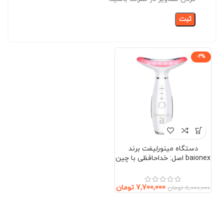
-4%
دستگاه مینورلیفت برند
baionex اصل: خداحافظی با چین
و چروک بدون جراحی (صورت و
گردن)
7,700,000
تومان
8,000,000
تومان