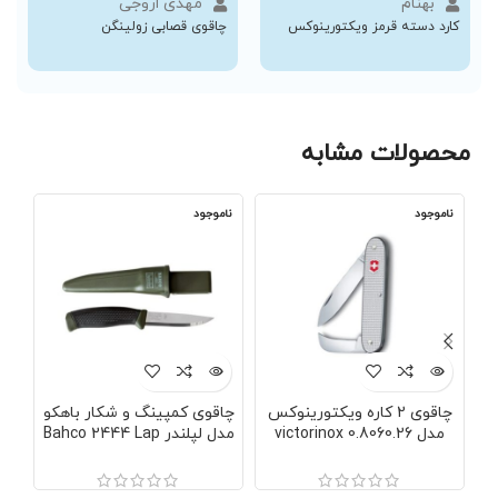
بهنام
مهدی اروجی
کارد دسته قرمز ویکتورینوکس
چاقوی قصابی زولینگن
محصولات مشابه
ناموجود
ناموجود
نا
چاقوی 2 کاره ویکتورینوکس
چاقوی کمپینگ و شکار باهکو
مدل victorinox 0.8060.26
مدل لپلندر Bahco 2444 Lap
سوئیس
ساخت سوئد | ضمانت اصالت