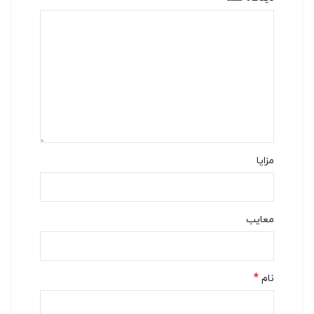
مزایا
معایب
*
نام