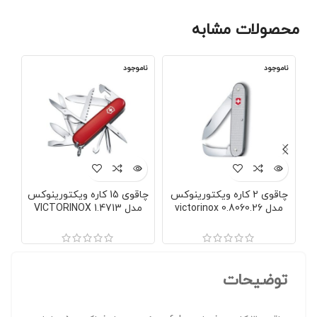
محصولات مشابه
ناموجود
ناموجود
نا
چاقوی 2 کاره ویکتورینوکس
چاقوی 15 کاره ویکتورینوکس
مدل victorinox 0.8060.26
مدل VICTORINOX 1.4713
سوئیس
سوئیس
توضیحات