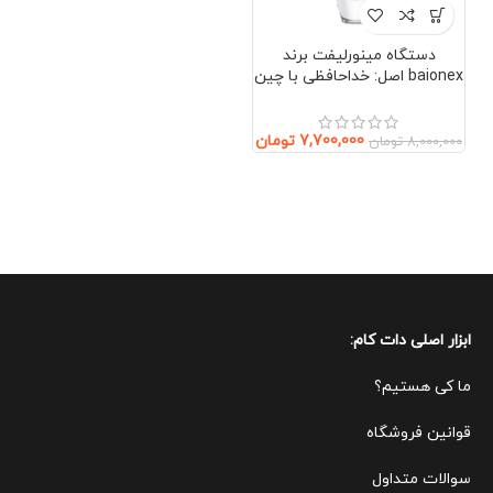
دستگاه مینورلیفت برند
baionex اصل: خداحافظی با چین
و چروک بدون جراحی (صورت و
گردن)
7,700,000
تومان
8,000,000
تومان
ابزار اصلی دات کام:
ما کی هستیم؟
قوانین ف
روشگاه
سوالات متداول