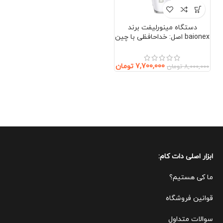
دستگاه مینورلیفت برند
baionex اصل: خداحافظی با چین
و چروک بدون جراحی (صورت و
گردن)
7,700,000
تومان
8,000,000
تومان
ابزار اصلی دات کام:
ما کی هستیم؟
قوانین ف
روشگاه
سوالات متداول