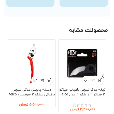
محصولات مشابه
نا
تیغه یدک قیچی باغبانی فیلکو
دسته پایینی یدکی قیچی
د
2 فیلکو 11 و فلکو 4 مدل Felco
باغبانی فیلکو 2 سوئیس felco
2/1
2/3
5,500,000
تومان
3,400,000
تومان