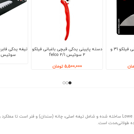
تیغه یدک قیچی باغبانی فیلکو 31 و
دسته پایینی یدکی قیچی باغبانی فیلکو
2 سوئیس felco 2/1
سوئیس مدل 00/3
مان
5,500,000
تومان
ده طولانی‌مدت است.