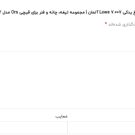
Ors مدل 7.107”
*
گذاری شده‌اند
معایب