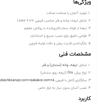
ویژگی‌ها
تولید آلمان با ضمانت اصالت
شامل تیغه، چانه و فنر مناسب قیچی Lowe 7.107
تیغه از فولاد سخت‌کاری‌شده با روکش مقاوم
طراحی دقیق برای نصب سریع و استاندارد
بازگرداندن قدرت برش و دقت اولیه قیچی
مشخصات فنی
شامل:
تیغه، چانه (سندان) و فنر
نوع برش:
Ors
(تیغه روی سندان)
سازگاری کامل با قیچی Lowe 7.107
+5lastiksanayi.com+5akakce.com+5
نصب آسان بدون نیاز به ابزار خاص
کاربرد