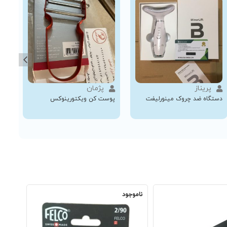
پریناز
پژمان
دستگاه ضد چروک مینورلیفت
پوست کن ویکتورینوکس
مصقل 30 سانت
ناموجود