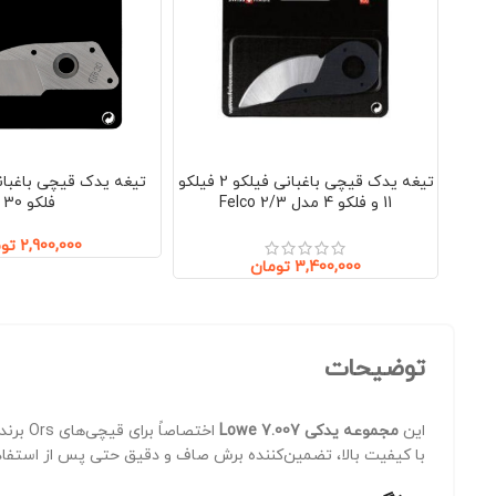
تیغه یدک قیچی باغبانی فیلکو 2 فیلکو
11 و فلکو 4 مدل Felco 2/3
فلکو 30
2,900,000
تو
3,400,000
تومان
توضیحات
این
مجموعه یدکی Lowe 7.007
با کیفیت بالا، تضمین‌کننده برش صاف و دقیق حتی پس از استفا