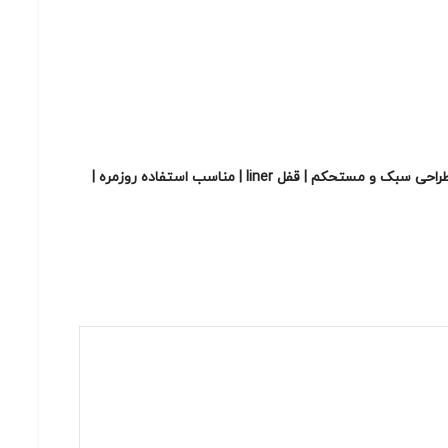
اولین نفری باشید که دیدگاهی را ارسال می کنید برای “چاقوی تاکتیکال بوکر پلاس مدل Frelon | چاقوی جمع‌شونده با تیغه فولاد ضد زنگ | طراحی سبک و مستحکم | قفل liner | مناسب استفاده روزمره |