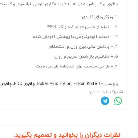
چاقوی بوکر پلاس مدل Frelon با همکاری طراحی فرانسوی و کیفیت ساخت آلمانی تولید شده است. این چاقو ترکیبی از زیبایی‌شناسی اروپایی و عملکرد قابل اعتماد بوکر می‌باشد.
ویژگی‌های کلیدی:
– تیغه از جنس فولاد ضد زنگ 440C
– دسته آلومینیومی با پوشش آنودایز شده
– بالانس عالی بین وزن و استحکام
– مکانیزم باز شدن سریع و روان
– طراحی مناسب برای استفاده طولانی مدت
برچسب ها:
Frelon Knife
,
Boker Plus Frelon
,
چاقوی EDC
,
چاقوی 
اشتراک با دوستان:
نظرات دیگران را بخوانید و تصمیم بگیرید.