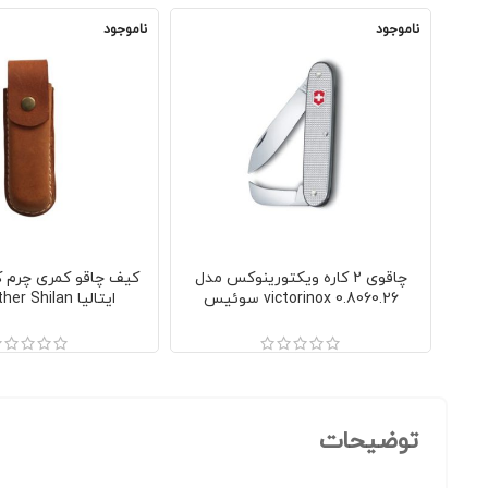
ناموجود
ناموجود
چاقوی 2 کاره ویکتورینوکس مدل
کیف چاقو کمری چرم 
victorinox 0.8060.26 سوئیس
ایتالیا Italy leather Shilan
توضیحات