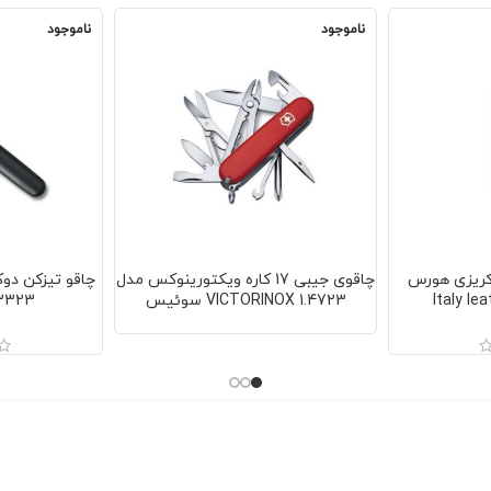
ناموجود
ناموجود
کریزی هورس
چاقوی جیبی 17 کاره ویکتورینوکس مدل
چاقو تیزکن دو
VICTORINOX 1.4723 سوئیس
.3323