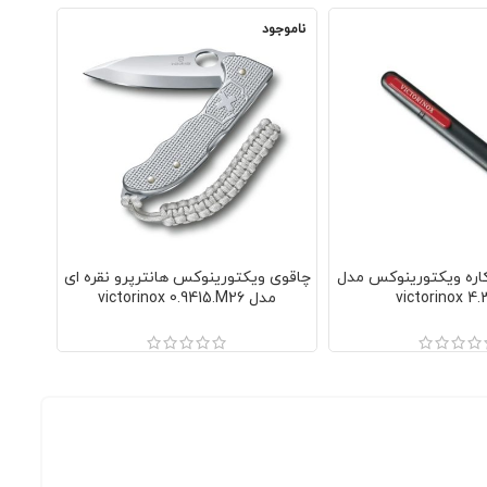
ناموجود
ناموجو
کاره ویکتورینوکس مدل
چاقوی ویکتورینوکس هانترپرو نقره ای
victorinox 4
مدل victorinox 0.9415.M26