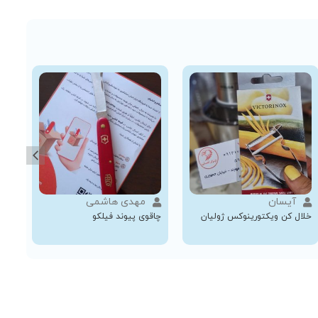
آیسان
مهدی هاشمی
خلال کن ویکتورینوکس ژولیان
چاقوی پیوند فیلکو
چاقوی 15 کا