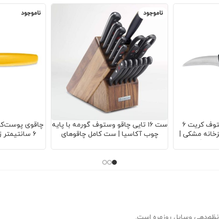
ناموجود
ناموجود
چاقوی پوست‌کنی وستوف کریت ۶
ست ۱۶ تایی چاقو وستوف گورمه با پایه
چاقوی پوست‌ک
زخانه مشکی |
چوب آکاسیا | ست کامل چاقوهای
۶ سانتیمتر ز
سته ارگونومیک
آشپزخانه | تیغه فولاد کربن بالا | شامل
کاربردی | تیغه
ست‌گیری دقیق
چاقوهای چندکاره و لوازم جانبی | کیفیت
ارگونومیک 
حرفه‌ای | دوام طولانی مدت
پوست