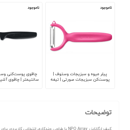
ناموجود
ناموجود
پیلر میوه و سبزیجات وستوف |
پوست‌کن سبزیجات صورتی | تیغه
سانتیمتر | چاقوی آشپ
فولادی ضدزنگ | طراحی ارگونومیک |
تیغه فولادی ضدزنگ | د
مقاوم در برابر زنگ‌زدگی | کیفیت حرفه‌ای
| وزن سبک | مناسب پو
توضیحات
کیف ارگانایزر NPO Array با طراحی چندکاره، انتخابی کاربردی برای نظم‌دهی وسایل روزمره است.