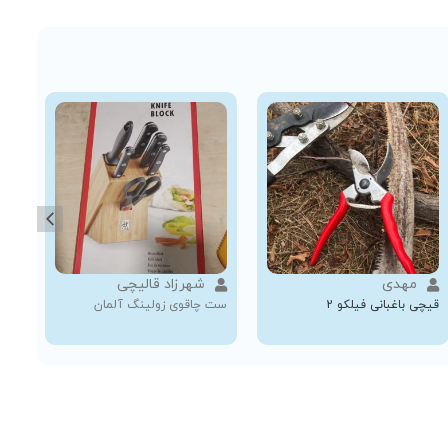
مهدی
شهرزاد قالیچی
قیچی باغبانی فیلکو 2
ست چاقوی زولینگ آلمان
رند