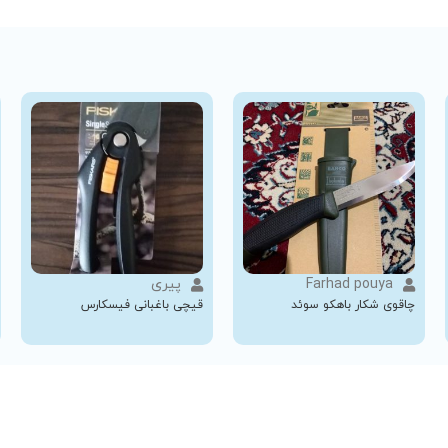
Farhad pouya
پیری
چاقوی شکار باهکو سوئد
قیچی باغبانی فیسکارس