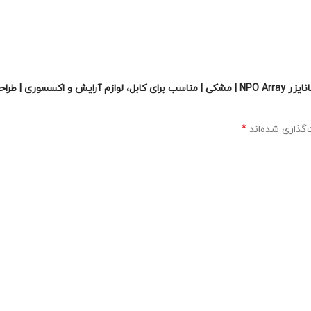
اولین نفری باشید که دیدگاهی را ارسال می کنید برای “کیف ارگانایزر NPO Array | مشکی | مناسب ب
*
گذاری شده‌اند