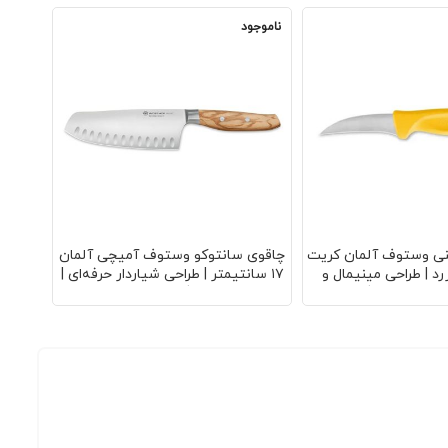
ناموجود
ناموجو
نی وستوف آلمان کریت
چاقوی سانتوکو وستوف آمیچی آلمان
پیلر س
رد | طراحی مینیمال و
۱۷ سانتیمتر | طراحی شیاردار حرفه‌ای |
حرفه‌ا
 فولادی ضدزنگ | دسته
تیغه فولاد ضدزنگ | دسته سیاه مات |
آلمان
| وزن سبک | مناسب
تعادل استثنایی | برای کسانی که ابزار
براب
‌گیری دقیق
مناسب را می‌شناسند