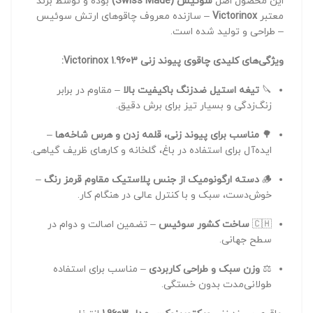
این محصول اصل
سوئیس (Swiss Made)
بوده و توسط برند
معتبر
Victorinox
– سازنده معروف چاقوهای ارتش سوئیس
– طراحی و تولید شده است.
ویژگی‌های کلیدی چاقوی پیوند زنی Victorinox 1.9603:
🔪
تیغه استیل ضدزنگ باکیفیت بالا
– مقاوم در برابر
زنگ‌زدگی و بسیار تیز برای برش دقیق.
🌳
مناسب برای پیوند زنی، قلمه زدن و هرس شاخه‌ها
–
ایده‌آل برای استفاده در باغ، گلخانه و کارهای ظریف گیاهی.
🪵
دسته ارگونومیک از جنس پلاستیک مقاوم قرمز رنگ
–
خوش‌دست، سبک و با کنترل عالی در هنگام کار.
🇨🇭
ساخت کشور سوئیس
– تضمین اصالت و دوام در
سطح جهانی.
⚖️
وزن سبک و طراحی کاربردی
– مناسب برای استفاده
طولانی‌مدت بدون خستگی.