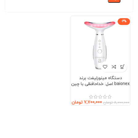
-4%
دستگاه مینورلیفت برند
baionex اصل: خداحافظی با چین
و چروک بدون جراحی (صورت و
گردن)
7,700,000
تومان
8,000,000
تومان