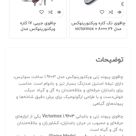
چاقوی تک کاره ویکتورینوکس
چاقوی جیبی 17 کاره
چاق
مدل victorinox 0.8000.26
ویکتورینوکس مدل
8715
سوئیس
VICTORINOX 1.4723 سوئیس
توضیحات
چاقوی پیوند زنی ویکتورینوکس مدل 1.9603 ساخت سوئیس،
دارای تیغه استیل ضدزنگ بسیار تیز و بادوام است. مناسب
برای باغداران حرفه‌ای و علاقه‌مندان به گل و گیاه. سبک،
خوش‌دست و با طراحی ارگونومیک برای برش دقیق شاخه‌ها و
پیوندهای گیاهی.
چاقوی پیوند زنی و باغبانی
Victorinox 1.9603
یکی از ابزارهای
حرفه‌ای و محبوب در میان باغداران، کشاورزان و علاقه‌مندان
به گل و گیاه است.