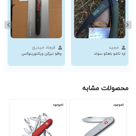
مجید
فرهاد حیدری
اره تاشو باهکو سوئد
چاقو تیزکن ویکتورینوکس
محصولات مشابه
ناموجود
ناموجود
نا